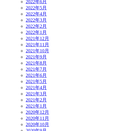
2022年6月
2022年5月
2022年4月
2022年3月
2022年2月
2022年1月
2021年12月
2021年11月
2021年10月
2021年9月
2021年8月
2021年7月
2021年6月
2021年5月
2021年4月
2021年3月
2021年2月
2021年1月
2020年12月
2020年11月
2020年10月
2020年9月