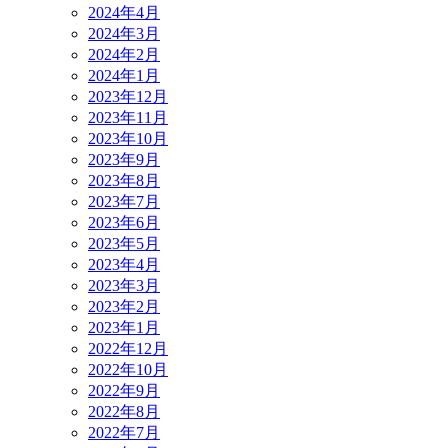
2024年4月
2024年3月
2024年2月
2024年1月
2023年12月
2023年11月
2023年10月
2023年9月
2023年8月
2023年7月
2023年6月
2023年5月
2023年4月
2023年3月
2023年2月
2023年1月
2022年12月
2022年10月
2022年9月
2022年8月
2022年7月