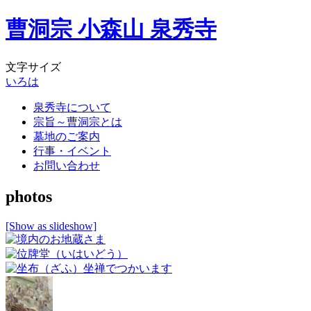
曹洞宗 小森山 泉秀寺
文字サイズ
い
ろ
は
泉秀寺について
宗旨～曹洞宗とは
墓地のご案内
行事・イベント
お問い合わせ
photos
[Show as slideshow]