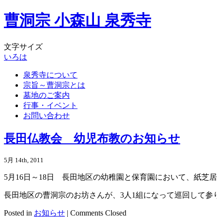
曹洞宗 小森山 泉秀寺
文字サイズ
い
ろ
は
泉秀寺について
宗旨～曹洞宗とは
墓地のご案内
行事・イベント
お問い合わせ
長田仏教会 幼児布教のお知らせ
5月 14th, 2011
5月16日～18日 長田地区の幼稚園と保育園において、紙芝
長田地区の曹洞宗のお坊さんが、3人1組になって巡回して参
Posted in
お知らせ
|
Comments Closed