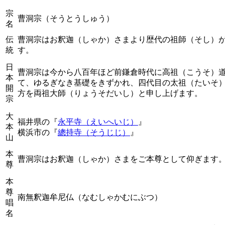
宗
曹洞宗（そうとうしゅう）
名
伝
曹洞宗はお釈迦（しゃか）さまより歴代の祖師（そし）
統
す。
日
曹洞宗は今から八百年ほど前鎌倉時代に高祖（こうそ）
本
て、ゆるぎなき基礎をきずかれ、四代目の太祖（たいそ
開
方を両祖大師（りょうそだいし）と申し上げます。
宗
大
福井県の『
永平寺（えいへいじ）
』
本
横浜市の『
總持寺（そうじじ）
』
山
本
曹洞宗はお釈迦（しゃか）さまをご本尊として仰ぎます
尊
本
尊
南無釈迦牟尼仏（なむしゃかむにぶつ）
唱
名