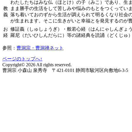
わたしたちはみな仏（ほとけ）の子（みこ）であり、生
教
まま勝手の生活をして苦しみや悩みのもとをつくってい
義
落ち着いておのずから生活が調えられて明るくなり社会の
が生まれます。そこに生きがいと幸福とを発見するのが
お
修証義（しゅしょうぎ）・般若心経（はんにゃしんぎょ
経
羅尼（だいひしんだらに）等の諸経典を読誦（どくじゅ
参照：
曹洞宗・曹洞禅ネット
ページのトップへ↑
Copyright© 2026 All rights reserved.
曹洞宗 小森山 泉秀寺 〒421-0101 静岡市駿河区向敷地6-3-5 TEL: