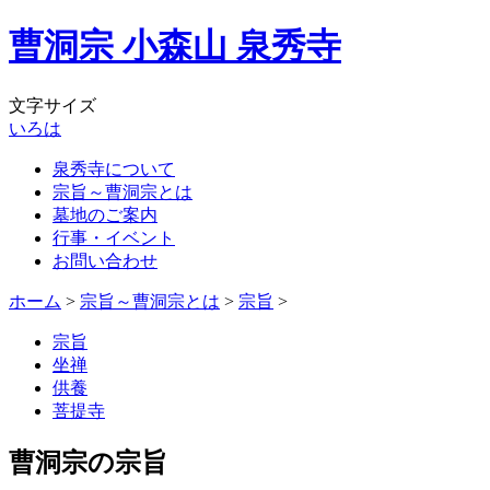
曹洞宗 小森山 泉秀寺
文字サイズ
い
ろ
は
泉秀寺について
宗旨～曹洞宗とは
墓地のご案内
行事・イベント
お問い合わせ
ホーム
>
宗旨～曹洞宗とは
>
宗旨
>
宗旨
坐禅
供養
菩提寺
曹洞宗の宗旨